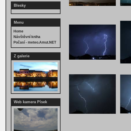
Blesky
Menu
Home
Návštěvní kniha
Počasí - meteo.Amut.NET
Z galerie
Web kamera Písek