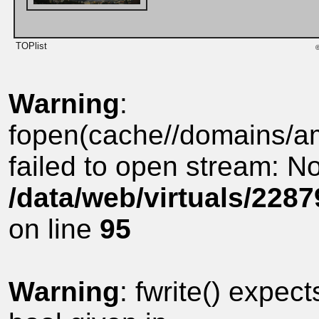
©
Warning
:
fopen(cache//domains/amu
failed to open stream: No 
/data/web/virtuals/228
on line
95
Warning
: fwrite() expec