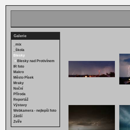
Galerie
_mix
_škola
Blesky
+
Blesky nad Protivínem
IR foto
Makro
Město Písek
Mraky
Noční
Příroda
Reportáž
Výstavy
Webkamera - nejlepši foto
Zátiší
Zvíře