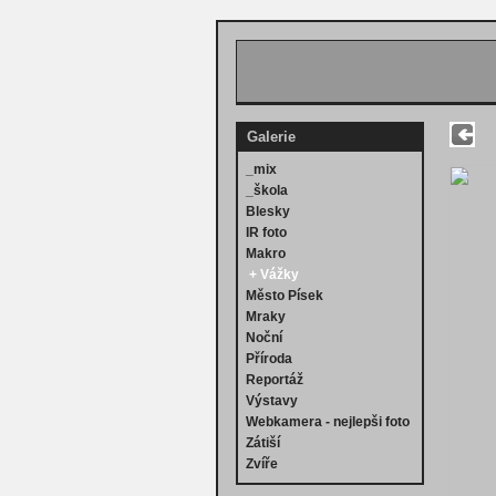
Galerie
_mix
_škola
Blesky
IR foto
Makro
+
Vážky
Město Písek
Mraky
Noční
Příroda
Reportáž
Výstavy
Webkamera - nejlepši foto
Zátiší
Zvíře