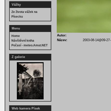
Vážky
Ze života vážek na
Písecku
Menu
Autor:
Home
Název:
2003-08-14@09-27-
Návštěvní kniha
Počasí - meteo.Amut.NET
Z galerie
Web kamera Písek