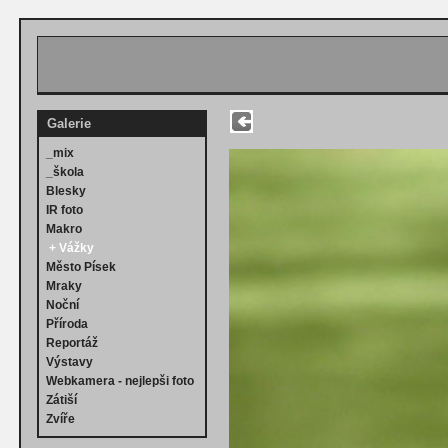
Galerie
_mix
_škola
Blesky
IR foto
Makro
+
Vážky
Město Písek
Mraky
Noční
Příroda
Reportáž
Výstavy
Webkamera - nejlepši foto
Zátiší
Zvíře