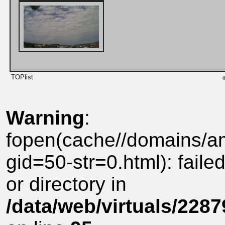
©
Warning
:
fopen(cache//domains/am
gid=50-str=0.html): faile
or directory in
/data/web/virtuals/228