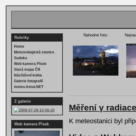
Nahodné foto:
Nejnav
Rubriky
Home
Meteorologická stanice
Sudoku
Web kamera Písek
Stará mapa ČR
Návštěvní kniha
Galerie fotografií
meteo.Amut.NET
Z galerie
Měření γ radiac
K meteostanici byl př
Web kamera Písek