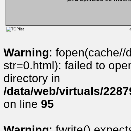
©
Warning
: fopen(cache//
str=0.html): failed to ope
directory in
/data/web/virtuals/228
on line
95
Warning
: fwrite() expec