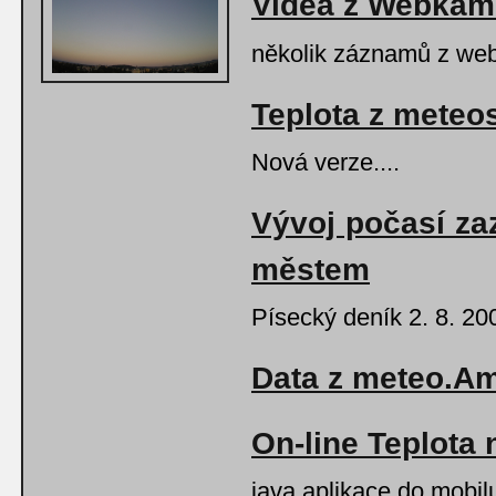
Videa z Webkam
několik záznamů z web
Teplota z meteos
Nová verze....
Vývoj počasí zaz
městem
Písecký deník 2. 8. 20
Data z meteo.A
On-line Teplota 
java aplikace do mobilu